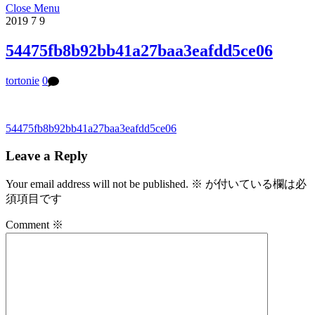
Close Menu
2019
7
9
54475fb8b92bb41a27baa3eafdd5ce06
tortonie
0
54475fb8b92bb41a27baa3eafdd5ce06
Leave a Reply
Your email address will not be published.
※
が付いている欄は必
須項目です
Comment
※